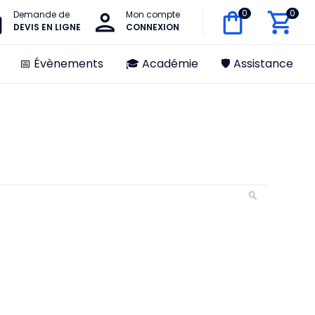
0
0
Demande de
Mon compte
DEVIS EN LIGNE
CONNEXION
📅 Évènements
🎓 Académie
🛡️ Assistance