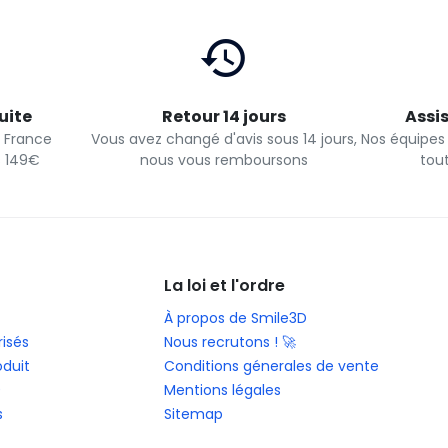
uite
Retour 14 jours
Assi
n France
Vous avez changé d'avis sous 14 jours,
Nos équipes
s 149€
nous vous remboursons
tou
La loi et l'ordre
À propos de Smile3D
isés
Nous recrutons ! 🚀
oduit
Conditions génerales de vente
0
Mentions légales
s
Sitemap