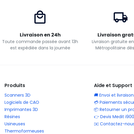
Livraison en 24h
Livraison grat
Toute commande passée avant 13h
Livraison gratuite e
est expédiée dans la journée
Métropolitaine dè
Produits
Aide et Support
Scanners 3D
🚚 Envoi et livraison
Logiciels de CAO
💳 Paiements sécur
Imprimantes 3D
📦 Retourner un pr
Résines
👉 Devis Medit i90
Usineuses
✉️ Contactez-nou
Thermoformeuses