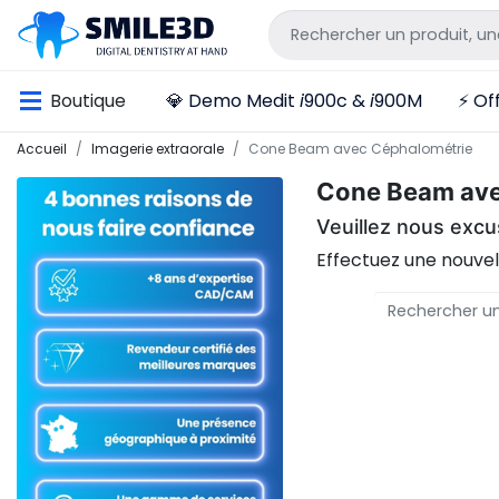
Boutique
💎 Demo Medit
i
900c &
i
900M
⚡ Off
Accueil
Imagerie extraorale
Cone Beam avec Céphalométrie
Cone Beam ave
Veuillez nous excu
Effectuez une nouve