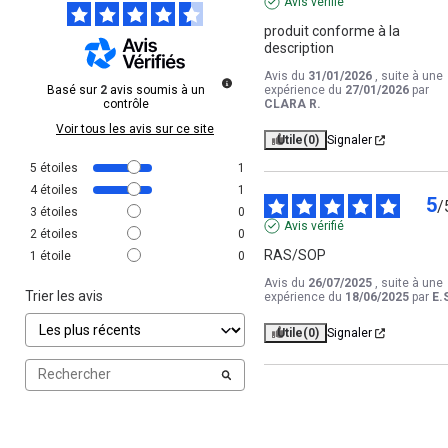
Avis vérifié
produit conforme à la 
description
Avis du
31/01/2026
, suite à une
Basé sur
2
avis soumis à un
expérience du
27/01/2026
par
contrôle
CLARA R.
Voir tous les avis sur ce site
Utile
(0)
Signaler
5
étoiles
1
4
étoiles
1
5
/
3
étoiles
0
Avis vérifié
2
étoiles
0
RAS/SOP
1
étoile
0
Avis du
26/07/2025
, suite à une
Trier les avis
expérience du
18/06/2025
par
E.
Utile
(0)
Signaler