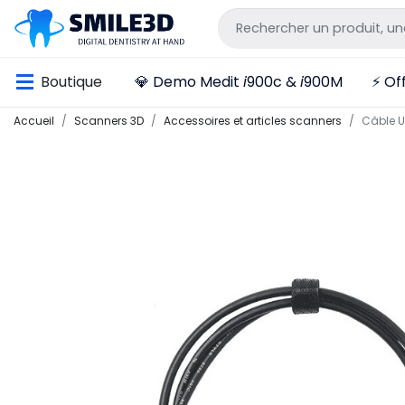
Boutique
💎 Demo Medit
i
900c &
i
900M
⚡ Off
Accueil
Scanners 3D
Accessoires et articles scanners
Câble U