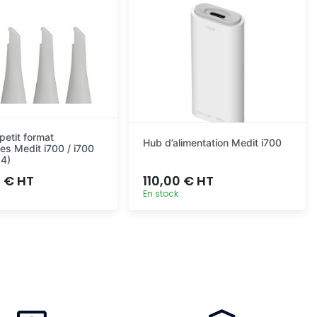
etit format
Hub d’alimentation Medit i700
bles Medit i700 / i700
 4)
 € HT
110,00 € HT
En stock
Ajout rapide
Ajout rapide