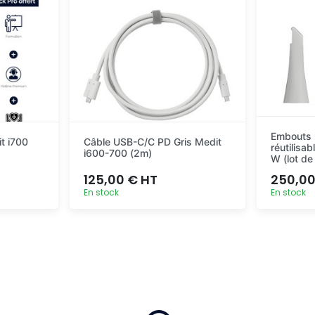
Embouts p
t i700
Câble USB-C/C PD Gris Medit
réutilisa
i600-700 (2m)
W (lot de
125,00 € HT
250,00
En stock
En stock
pide
Ajout rapide