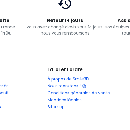
uite
Retour 14 jours
Assi
n France
Vous avez changé d'avis sous 14 jours,
Nos équipes
s 149€
nous vous remboursons
tou
La loi et l'ordre
À propos de Smile3D
isés
Nous recrutons ! 🚀
oduit
Conditions génerales de vente
0
Mentions légales
s
Sitemap