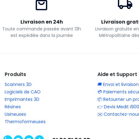
Livraison en 24h
Livraison grat
Toute commande passée avant 13h
Livraison gratuite e
est expédiée dans la journée
Métropolitaine dè
Produits
Aide et Support
Scanners 3D
🚚 Envoi et livraison
Logiciels de CAO
💳 Paiements sécur
Imprimantes 3D
📦 Retourner un pr
Résines
👉 Devis Medit i90
Usineuses
✉️ Contactez-nou
Thermoformeuses