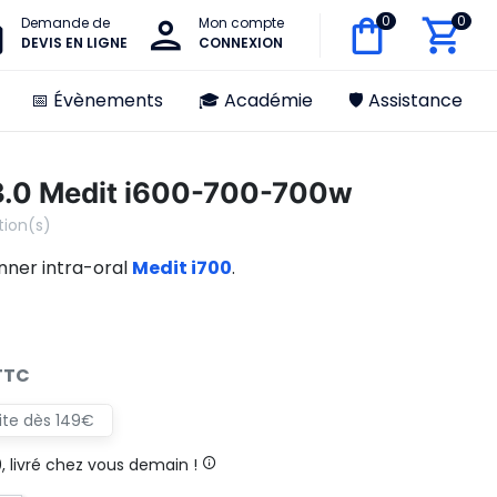
0
0
Demande de
Mon compte
DEVIS EN LIGNE
CONNEXION
📅 Évènements
🎓 Académie
🛡️ Assistance
3.0 Medit i600-700-700w
tion(s)
nner intra-oral
Medit i700
.
TTC
uite dès 149€
livré chez vous demain !