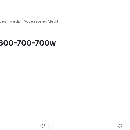
ues
Medit
Accessoires Medit
t i600-700-700w