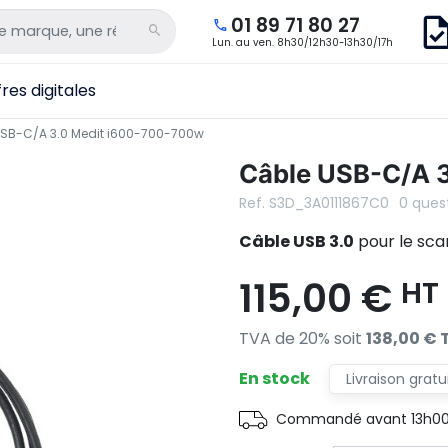
01 89 71 80 27
Lun. au ven. 8h30/12h30-13h30/17h
res digitales
SB-C/A 3.0 Medit i600-700-700w
Câble USB-C/A 
Ref. S3D_3A0111867C0
0 ques
Câble USB 3.0
pour le sca
115,00 €
HT
TVA de 20% soit
138,00 € 
En stock
Livraison grat
Commandé avant 13h00, 