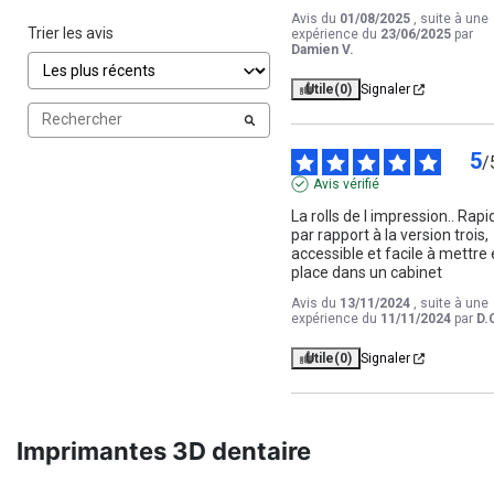
Avis du
01/08/2025
, suite à une
Trier les avis
expérience du
23/06/2025
par
Damien V.
Utile
(0)
Signaler
5
/
Avis vérifié
La rolls de l impression.. Rapid
par rapport à la version trois, 
accessible et facile à mettre 
place dans un cabinet
Avis du
13/11/2024
, suite à une
expérience du
11/11/2024
par
D.
Utile
(0)
Signaler
Imprimantes 3D dentaire