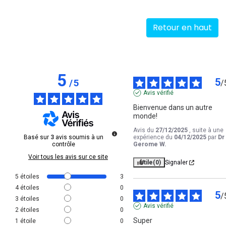
Ajout
Ajout
rapide
rapide
Retour en haut
5
5
/
5
/
Avis vérifié
Bienvenue dans un autre 
monde!
Avis du
27/12/2025
, suite à une
Basé sur
3
avis soumis à un
expérience du
04/12/2025
par
Dr
contrôle
Gerome W.
Voir tous les avis sur ce site
Utile
(0)
Signaler
5
étoiles
3
4
étoiles
0
5
/
3
étoiles
0
Avis vérifié
2
étoiles
0
Super
1
étoile
0