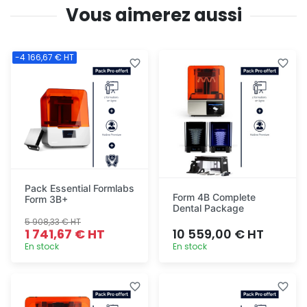
Vous aimerez aussi
-4 166,67 € HT
Pack Essential Formlabs
Form 4B Complete
Form 3B+
Dental Package
5 908,33 € HT
1 741,67 € HT
10 559,00 € HT
En stock
En stock
Ajout
Ajout
rapide
rapide