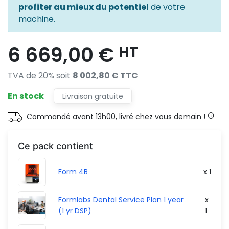
profiter au mieux du potentiel
de votre
machine.
6 669,00 €
HT
TVA de 20% soit
8 002,80 € TTC
En stock
Livraison gratuite
Commandé avant 13h00, livré chez vous demain !
Ce pack contient
Form 4B
x 1
Formlabs Dental Service Plan 1 year
x
(1 yr DSP)
1