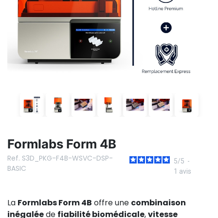
Formlabs Form 4B
Ref. S3D_PKG-F4B-WSVC-DSP-
5
/
5
-
BASIC
1
avis
La
Formlabs Form 4B
offre une
combinaison
inégalée
de
fiabilité biomédicale
,
vitesse