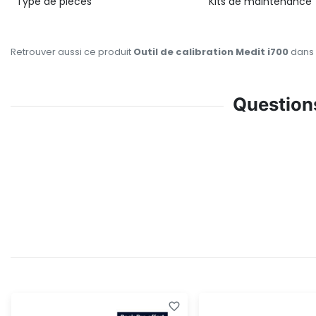
Type de pièces
Kits de maintenance
Retrouver aussi ce produit
Outil de calibration Medit i700
dans 
Questions