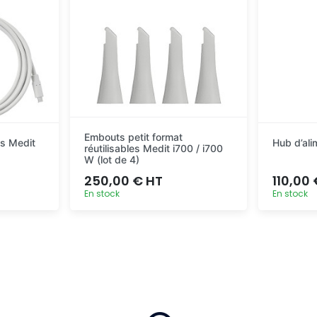
Embouts petit format
s Medit
Hub d’ali
réutilisables Medit i700 / i700
W (lot de 4)
250,00 € HT
110,00
En stock
En stock
pide
Ajout rapide