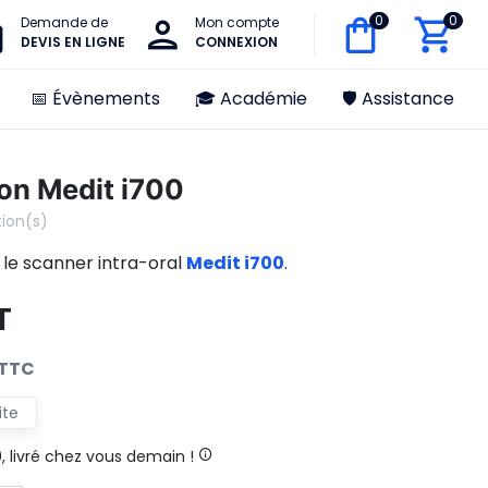
0
0
Demande de
Mon compte
DEVIS EN LIGNE
CONNEXION
📅 Évènements
🎓 Académie
🛡️ Assistance
ion Medit i700
tion(s)
le scanner intra-oral
Medit i700
.
T
 TTC
ite
livré chez vous demain !