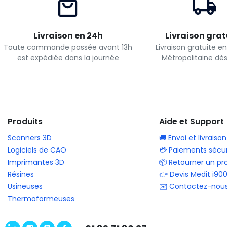
Livraison en 24h
Livraison grat
Toute commande passée avant 13h
Livraison gratuite e
est expédiée dans la journée
Métropolitaine dè
Produits
Aide et Support
Scanners 3D
🚚 Envoi et livraison
Logiciels de CAO
💳 Paiements sécur
Imprimantes 3D
📦 Retourner un pr
Résines
👉 Devis Medit i90
Usineuses
✉️ Contactez-nou
Thermoformeuses