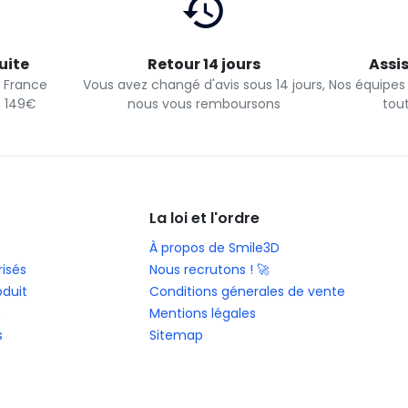
uite
Retour 14 jours
Assi
n France
Vous avez changé d'avis sous 14 jours,
Nos équipes
s 149€
nous vous remboursons
tou
La loi et l'ordre
À propos de Smile3D
isés
Nous recrutons ! 🚀
oduit
Conditions génerales de vente
0
Mentions légales
s
Sitemap