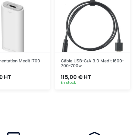
mentation Medit i700
Câble USB-C/A 3.0 Medit i600-
700-700w
 € HT
115,00 € HT
En stock
Ajout rapide
Ajout rapide