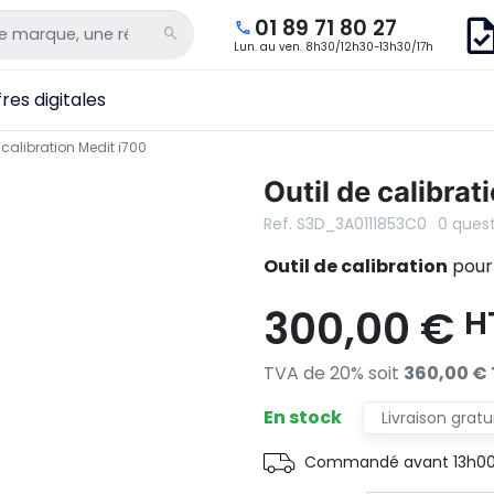
01 89 71 80 27
Lun. au ven. 8h30/12h30-13h30/17h
res digitales
 calibration Medit i700
Outil de calibrat
Ref. S3D_3A0111853C0
0 ques
Outil de calibration
pour 
300,00 €
H
TVA de 20% soit
360,00 €
En stock
Livraison gratu
Commandé avant 13h00, 