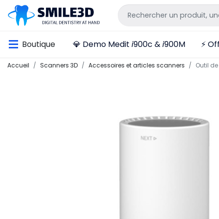
Boutique
💎 Demo Medit
i
900c &
i
900M
⚡ Off
Accueil
Scanners 3D
Accessoires et articles scanners
Outil de